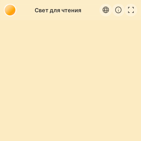
language
info
fullscreen
Свет для чтения